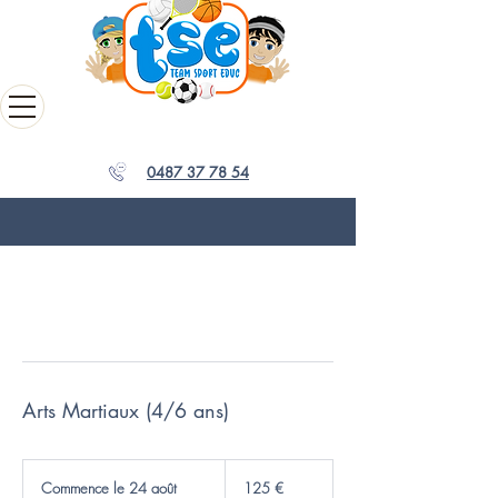
0487 37 78 54
Arts Martiaux (4/6 ans)
125
euros
Commence le 24 août
C
125 €