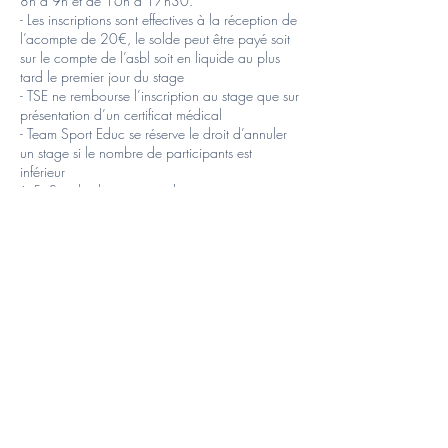
8h à 9h et de 16h à 17h30.
- Les inscriptions sont effectives à la réception de
l’acompte de 20€, le solde peut être payé soit
sur le compte de l’asbl soit en liquide au plus
tard le premier jour du stage
- TSE ne rembourse l’inscription au stage que sur
présentation d’un certificat médical
- Team Sport Educ se réserve le droit d’annuler
un stage si le nombre de participants est
inférieur
à 5. Si cela devait se produire, nous nous
engageons à proposer aux parents une
inscription
dans un autre stage que nous proposons.
⚠ Le sporthal est ouvert de 9h à 16h, toutes les
garderies se feront à l’agora qui se trouve juste
en face du sporthal.
Récemment, la Team Sport Educ a ajouté 9
nouveaux châteaux gonflables à son
équipement, dont des modèles magiques
comme Le Roi Lion, Candy, Football, et Toys.
Ces châteaux seront utilisés durant les garderies