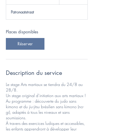
o
m
Patronaatstraat
m
e
n
c
Places disponibles
e
l
Réserver
e
2
4
a
o
û
Description du service
t
Le stage Arts martiaux se tiendra du 24/8 au
28/8.
Un stage original d’initiation aux arts martiaux !
Au programme : découverte du judo sans
kimono et du jiu-jitsu brésilien sans kimono (no-
gi), adaptés à tous les niveaux et sans
soumissions.
À travers des exercices ludiques et accessibles,
les enfants apprendront à développer leur