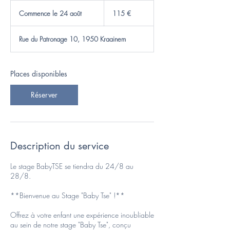
115
euros
Commence le 24 août
C
115 €
o
m
Rue du Patronage 10, 1950 Kraainem
m
e
n
c
Places disponibles
e
l
Réserver
e
2
4
a
o
û
Description du service
t
Le stage BabyTSE se tiendra du 24/8 au
28/8.
**Bienvenue au Stage "Baby Tse" !**
Offrez à votre enfant une expérience inoubliable
au sein de notre stage "Baby Tse", conçu