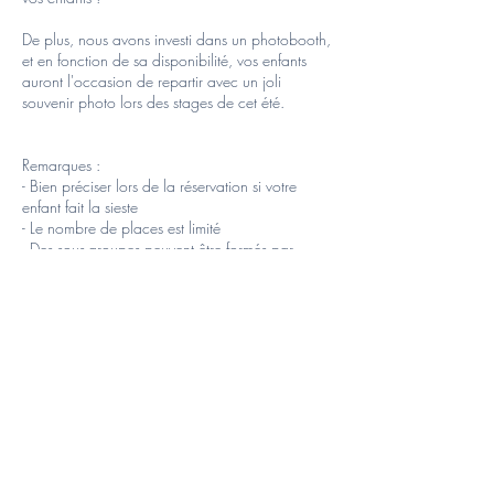
De plus, nous avons investi dans un photobooth,
et en fonction de sa disponibilité, vos enfants
auront l'occasion de repartir avec un joli
souvenir photo lors des stages de cet été.
Remarques :
- Bien préciser lors de la réservation si votre
enfant fait la sieste
- Le nombre de places est limité
- Des sous-groupes peuvent être formés par
tranche d’âge au sein d’un groupe
- Les garderies sont gratuites et se déroulent de
8h à 9h et de 16h à 17h30.
- Les inscriptions sont effectives à la réception de
l’acompte de 20€, le solde peut être payé soit
sur le compte de l’asbl soit en liquide au plus
tard le premier jour du stage
- TSE ne rembourse l’inscription au stage que sur
présentation d’un certificat médical
- Team Sport Educ se réserve le droit d’annuler
un stage si le nombre de participants est