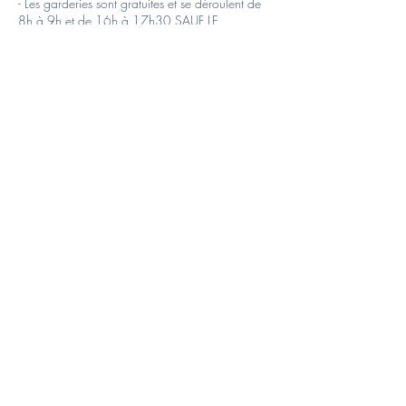
- Les garderies sont gratuites et se déroulent de
8h à 9h et de 16h à 17h30 SAUF LE
VENDREDI
FIN DE STAGE A 17H.
- Les inscriptions sont effectives à la réception de
l’acompte de 20€, le solde peut être payé soit
sur le compte de l’asbl soit en liquide au plus
tard le premier jour du stage
- TSE ne rembourse l’inscription au stage que sur
présentation d’un certificat médical
⚠ Le sporthal est ouvert de 9h à 16h, toutes les
garderies se feront à l’agora qui se trouve juste
en face du sporthal.
Contactgegevens
+32487377854
tseasbl@hotmail.com