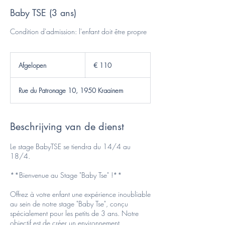
Baby TSE (3 ans)
110
euro
Afgelopen
A
€ 110
f
g
Rue du Patronage 10, 1950 Kraainem
e
l
o
p
Beschrijving van de dienst
e
n
Le stage BabyTSE se tiendra du 14/4 au
18/4.
**Bienvenue au Stage "Baby Tse" !**
Offrez à votre enfant une expérience inoubliable
au sein de notre stage "Baby Tse", conçu
spécialement pour les petits de 3 ans. Notre
objectif est de créer un environnement