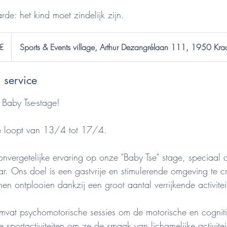
€
Sports & Events village, Arthur Dezangrélaan 111, 1950 Kr
 service
Baby Tse-stage!
 loopt van 13/4 tot 17/4.
onvergetelijke ervaring op onze "Baby Tse" stage, speciaal
ar. Ons doel is een gastvrije en stimulerende omgeving te 
en ontplooien dankzij een groot aantal verrijkende activitei
vat psychomotorische sessies om de motorische en cogniti
ke sportactiviteiten om ze de smaak van lichamelijke activitei