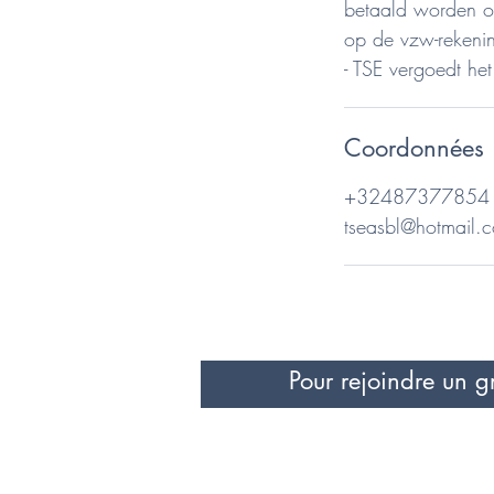
betaald worden o
op de vzw-rekenin
Coordonnées
+32487377854
tseasbl@hotmail.
Pour rejoindre un g