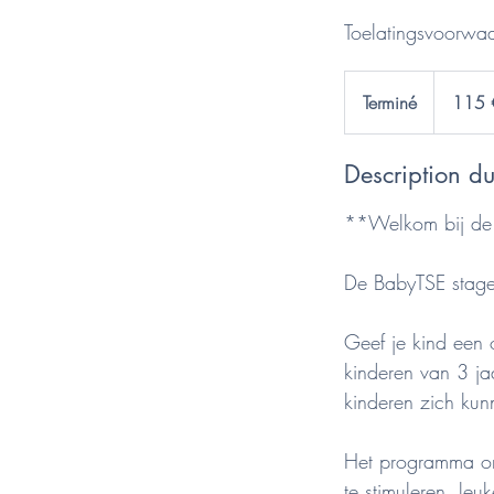
115
euros
Terminé
T
115 
e
r
Description du
m
i
**Welkom bij de 
n
é
De BabyTSE stage
Geef je kind een 
kinderen van 3 ja
kinderen zich kunn
Het programma om
te stimuleren, leu