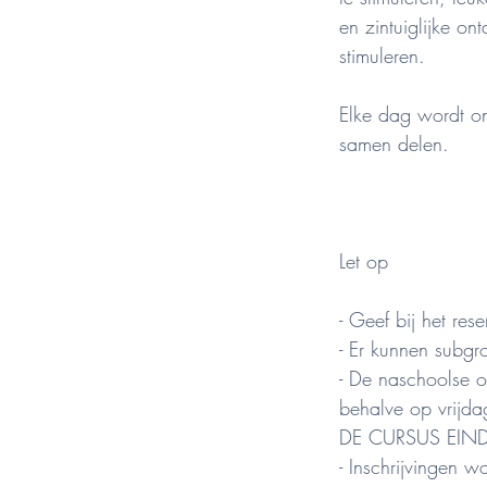
en zintuiglijke on
stimuleren.
Elke dag wordt on
samen delen.
Let op
- Geef bij het res
- Er kunnen subgr
- De naschoolse o
behalve op vrijda
DE CURSUS EIN
- Inschrijvingen 