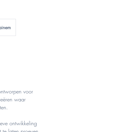
aainem
 ontworpen voor
creëren waar
ten.
eve ontwikkeling
t te laten proeven