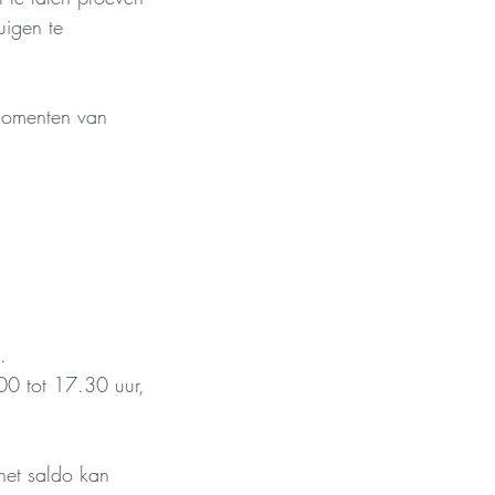
uigen te
 momenten van
.
00 tot 17.30 uur,
het saldo kan