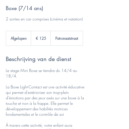
Boxe (7/14 ans)
125
euro
Afgelopen
A
€ 125
Patronaatstraat
f
g
e
Beschrijving van de dienst
l
o
p
Le stage Mini Boxe se tiendra du 14/4 au
e
18/4.
n
La Boxe Light-Contact est une activité éducative
qui permet d’extérioriser son trop-plein
d’émotions par des jeux axés sur une boxe à la
touche et non à la frappe. Elle permet le
développement des habilités motrices
fondamentales et le contrôle de soi
À travers cette activité, votre enfant aura