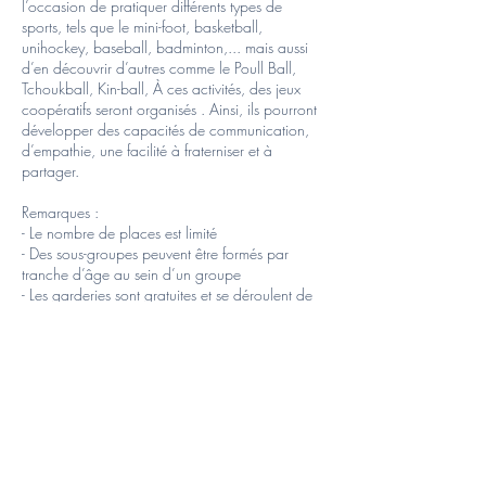
l’occasion de pratiquer différents types de
sports, tels que le mini-foot, basketball,
unihockey, baseball, badminton,... mais aussi
d’en découvrir d’autres comme le Poull Ball,
Tchoukball, Kin-ball, À ces activités, des jeux
coopératifs seront organisés . Ainsi, ils pourront
développer des capacités de communication,
d’empathie, une facilité à fraterniser et à
partager.
Remarques :
- Le nombre de places est limité
- Des sous-groupes peuvent être formés par
tranche d’âge au sein d’un groupe
- Les garderies sont gratuites et se déroulent de
8h à 9h et de 16h à 17h30 SAUF LE
VENDREDI FIN DE STAGE A 17H.
- Les inscriptions sont effectives à la réception de
l’acompte de 20€, le solde peut être payé soit
sur le compte de l’asbl soit en liquide au plus
tard le premier jour du stage
- TSE ne rembourse l’inscription au stage que sur
présentation d’un certificat médical