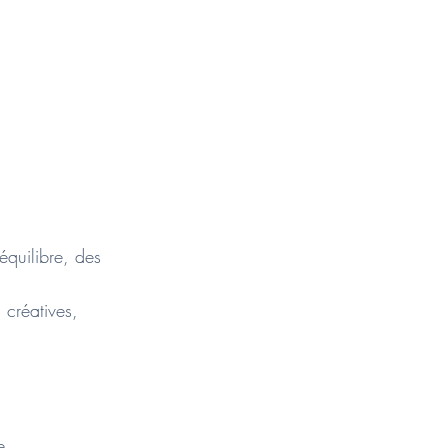
équilibre, des
 créatives,
e