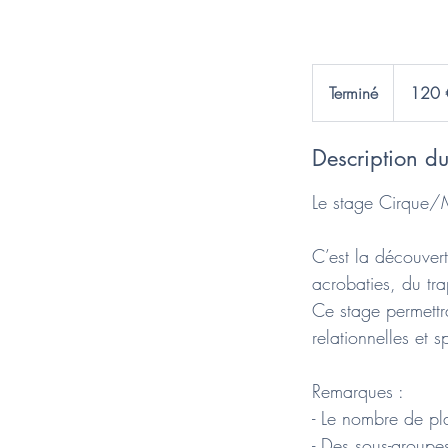
120
euros
Terminé
T
120 
e
r
Description du
m
i
Le stage Cirque/
n
é
C’est la découvert
acrobaties, du tra
Ce stage permettr
relationnelles et s
Remarques :
- Le nombre de pla
- Des sous-groupe