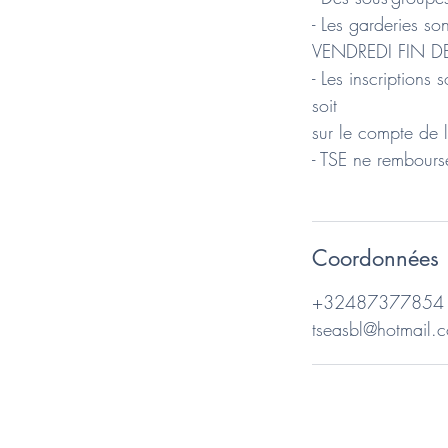
- Les garderies s
VENDREDI FIN D
- Les inscriptions
soit
sur le compte de l
- TSE ne rembourse
Coordonnées
+32487377854
tseasbl@hotmail.