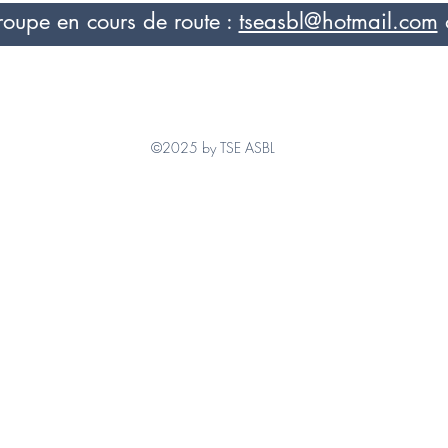
roupe en cours de route :
tseasbl@hotmail.com
©2025 by TSE ASBL