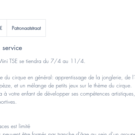
€
Patronaatstraat
 service
Mini TSE se tiendra du 7/4 au 11/4.
e du cirque en général: apprentissage de la jonglerie, de l’
pèze, et un mélange de petits jeux sur le thème du cirque.
a à votre enfant de développer ses compétences artistiques,
portives.
ces est limité
s peuvent être formés par tranche d’âge au sein d’un group