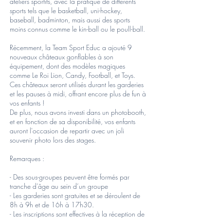
ateliers sportifs, avec la pratique de différents
sports tels que le basketball, uni-hockey,
baseball, badminton, mais aussi des sports
moins connus comme le kin-ball ou le poull-ball.
Récemment, la Team Sport Educ a ajouté 9
nouveaux châteaux gonflables à son
équipement, dont des modèles magiques
comme Le Roi Lion, Candy, Football, et Toys.
Ces châteaux seront utilisés durant les garderies
et les pauses à midi, offrant encore plus de fun à
vos enfants !
De plus, nous avons investi dans un photobooth,
et en fonction de sa disponibilité, vos enfants
auront l'occasion de repartir avec un joli
souvenir photo lors des stages.
Remarques :
- Des sous-groupes peuvent être formés par
tranche d’âge au sein d’un groupe
- Les garderies sont gratuites et se déroulent de
8h à 9h et de 16h à 17h30.
- Les inscriptions sont effectives à la réception de