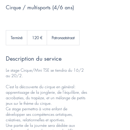
Cirque / multisports (4/6 ans)
120
euros
Terminé
T
120 €
Patronaatstraat
e
r
m
Description du service
i
n
é
Le stage Cirque/Mini TSE se tiendra du 16/2
au 20/2.
C’est la découverte du cirque en général:
apprentissage de la jonglerie, de l’équilibre, des
acrobaties, du trapèze, et un mélange de petits
jeux sur le thème du cirque.
Ce stage permettra à votre enfant de
développer ses compétences artistiques,
créatives, relationnelles et sportives.
Une partie de la journée sera dédiée aux