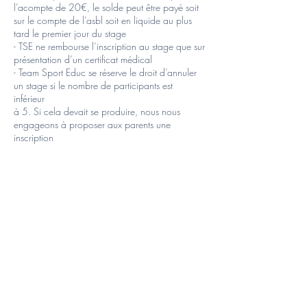
l’acompte de 20€, le solde peut être payé soit
sur le compte de l’asbl soit en liquide au plus
tard le premier jour du stage
- TSE ne rembourse l’inscription au stage que sur
présentation d’un certificat médical
- Team Sport Educ se réserve le droit d’annuler
un stage si le nombre de participants est
inférieur
à 5. Si cela devait se produire, nous nous
engageons à proposer aux parents une
inscription
dans un autre stage que nous proposons.
- En fonction du nombre d’enfants inscrits, les
stages Cirque et Petits Explorateurs pourront être
rassemblés.
- des activités multisports pourront également
être proposées afin de varier les journées et
d’offrir un programme dynamique aux enfants.
- En fonction du nombre d’enfants inscrits, les
stages Cirque et Petits Explorateurs pourront être
rassemblés.
- des activités multisports pourront également
être proposées afin de varier les journées et
d’offrir un programme dynamique aux enfants.