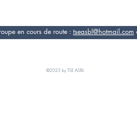
roupe en cours de route :
tseasbl@hotmail.com
©2025 by TSE ASBL