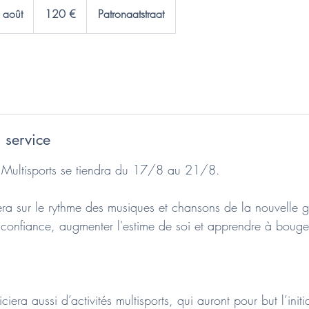
euros
 août
C
120 €
Patronaatstraat
o
m
m
e
n
c
e
 service
l
e
 Multisports se tiendra du 17/8 au 21/8.
1
7
era sur le rythme des musiques et chansons de la nouvelle g
a
 confiance, augmenter l'estime de soi et apprendre à bouger 
o
û
t
ciera aussi d’activités multisports, qui auront pour but l’initi