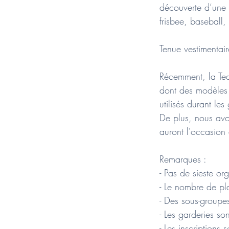
découverte d’une m
frisbee, baseball
Tenue vestimentair
Récemment, la Te
dont des modèles 
utilisés durant le
De plus, nous avon
auront l'occasion 
Remarques :
- Pas de sieste o
- Le nombre de pla
- Des sous-groupe
- Les garderies s
- Les inscriptions