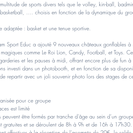
ultitude de sports divers tels que le volley, kin-ball, badm
, basketball, …. choisis en fonction de la dynamique du gr
e adaptée : basket et une tenue sportive.
am Sport Educ a ajouté 9 nouveaux châteaux gonflables à
magiques comme Le Roi Lion, Candy, Football, et Toys. Ce
s garderies et les pauses à midi, offrant encore plus de fun à
s investi dans un photobooth, et en fonction de sa disponib
de repartir avec un joli souvenir photo lors des stages de ce
rganisée pour ce groupe
ces est limité
s peuvent être formés par tranche d’âge au sein d’un group
ont gratuites et se déroulent de 8h à 9h et de 16h à 17h30.
 sont effectives à la réception de l’acompte de 20€, le solde