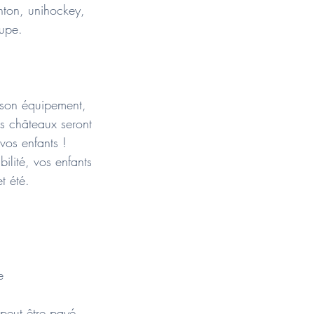
inton, unihockey,
oupe.
 son équipement,
s châteaux seront
 vos enfants !
ilité, vos enfants
t été.
e
 peut être payé