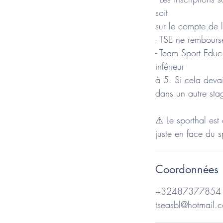
soit
sur le compte de l
- TSE ne rembourse
- Team Sport Educ 
inférieur
à 5. Si cela deva
dans un autre st
⚠ Le sporthal est 
juste en face du s
Coordonnées
+32487377854
tseasbl@hotmail.