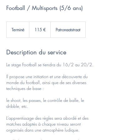
Football / Multisports (5/6 ans)
115
euros
Terminé
T
115 €
Patronaatstraat
e
r
m
Description du service
i
n
é
Le stage Football se tiendra du 16/2 au 20/2.
Il propose une initiation et une découverte du
monde du football, ainsi que de ses diverses
techniques de base :
le shoot, les passes, le contrôle de balle, le
dribble, etc.
L’apprentissage des règles sera abordé et des
matches adaptés à chaque niveau seront
organisés dans une atmosphère ludique.