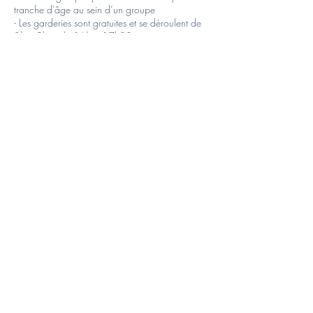
tranche d’âge au sein d’un groupe
- Les garderies sont gratuites et se déroulent de
8h à 9h et de 16h à 17h30.
- Les inscriptions sont effectives à la réception de
l’acompte de 20€, le solde peut être payé soit
sur le compte de l’asbl soit en liquide au plus
tard le premier jour du stage
- TSE ne rembourse l’inscription au stage que sur
présentation d’un certificat médical
- Team Sport Educ se réserve le droit d’annuler
un stage si le nombre de participants est
inférieur
à 5. Si cela devait se produire, nous nous
engageons à proposer aux parents une
inscription
dans un autre stage que nous proposons.
⚠ Le sporthal est ouvert de 9h à 16h, toutes les
garderies se feront à l’agora qui se trouve juste
en face du sporthal.