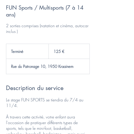
FUN Sports / Multisports (7 à 14
ans)
2 sorties comprises (natation et cinéma, autocar
125
euros
Terminé
T
125 €
e
r
Rue du Patronage 10, 1950 Kraainem
m
i
n
é
Description du service
Le stage FUN SPORTS se tiendra du 7/4 au
11/4.
À travers cette activité, votre enfant aura
l’occasion de pratiquer différents types de
sports, tels que le mini-foot, basketball,
unihockey, baseball, badminton,... mais aussi