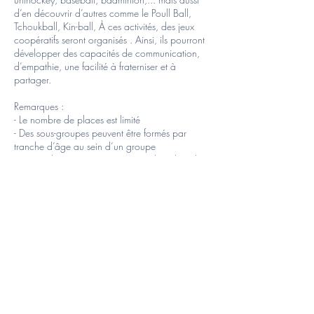
d’en découvrir d’autres comme le Poull Ball,
Tchoukball, Kin-ball, À ces activités, des jeux
coopératifs seront organisés . Ainsi, ils pourront
développer des capacités de communication,
d’empathie, une facilité à fraterniser et à
partager.
Remarques :
- Le nombre de places est limité
- Des sous-groupes peuvent être formés par
tranche d’âge au sein d’un groupe
- Les garderies sont gratuites et se déroulent de
8h à 9h et de 16h à 17h30 SAUF LE
VENDREDI FIN DE STAGE A 17h
- Les inscriptions sont effectives à la réception de
l’acompte de 20€, le solde peut être payé soit
sur le compte de l’asbl soit en liquide au plus
tard le premier jour du stage
- TSE ne rembourse l’inscription au stage que sur
présentation d’un certificat médical