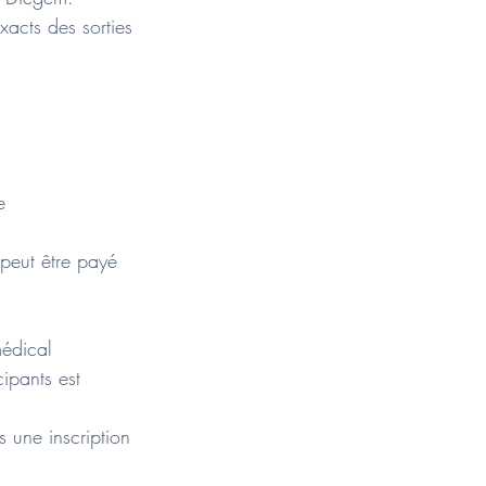
xacts des sorties
e
 peut être payé
médical
cipants est
 une inscription