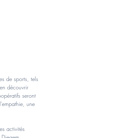
es de sports, tels
’en découvrir
opératifs seront
d’empathie, une
es activités
nd Diegem.