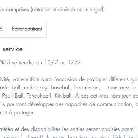
ar comprises (natation et cinéma ou mini-golf)
€
Patronaatstraat
 service
ORTS se tiendra du 13/7 au 17/7.
ivité, votre enfant aura l’occasion de pratiquer différents typ
basketball, unihockey, baseball, badminton,... mais aussi d
Poull Ball, Tchoukball, Kin-ball, À ces activités, des jeux co
, ils pourront développer des capacités de communication, 
er et à partager.
étéo et des disponibilités,les sorties seront choisies parmi l
a, minigolf, Uhoo Park haren, bowling, natation, Kids Isla