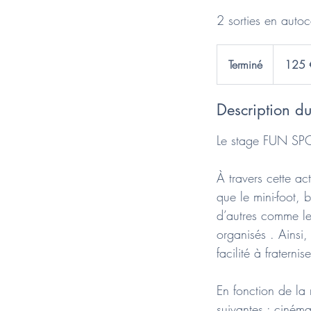
2 sorties en autoc
125
euros
Terminé
T
125 
e
r
Description du
m
i
Le stage FUN SP
n
é
À travers cette act
que le mini-foot, 
d’autres comme le 
organisés . Ainsi
facilité à fraternis
En fonction de la m
suivantes : ciném