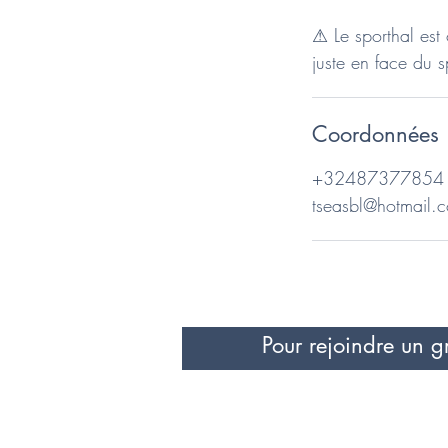
⚠ Le sporthal est 
juste en face du s
Coordonnées
+32487377854
tseasbl@hotmail.
Pour rejoindre un g