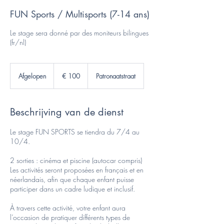
FUN Sports / Multisports (7-14 ans)
Le stage sera donné par des moniteurs bilingues
(fr/nl)
100
euro
Afgelopen
A
€ 100
Patronaatstraat
f
g
e
Beschrijving van de dienst
l
o
p
Le stage FUN SPORTS se tiendra du 7/4 au
e
10/4.
n
2 sorties : cinéma et piscine (autocar compris)
Les activités seront proposées en français et en
néerlandais, afin que chaque enfant puisse
participer dans un cadre ludique et inclusif.
À travers cette activité, votre enfant aura
l’occasion de pratiquer différents types de