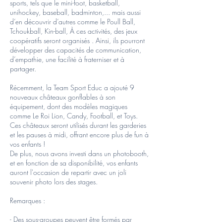
sports, tels que le mini-foot, basketball,
unihockey, baseball, badminton,... mais aussi
d’en découvrir d’autres comme le Poull Ball,
Tchoukball, Kin-ball, À ces activités, des jeux
coopératifs seront organisés . Ainsi, ils pourront
développer des capacités de communication,
d’empathie, une facilité à fraterniser et à
partager.
Récemment, la Team Sport Educ a ajouté 9
nouveaux châteaux gonflables à son
équipement, dont des modèles magiques
comme Le Roi Lion, Candy, Football, et Toys.
Ces châteaux seront utilisés durant les garderies
et les pauses à midi, offrant encore plus de fun à
vos enfants !
De plus, nous avons investi dans un photobooth,
et en fonction de sa disponibilité, vos enfants
auront l'occasion de repartir avec un joli
souvenir photo lors des stages.
Remarques :
- Des sous-groupes peuvent être formés par