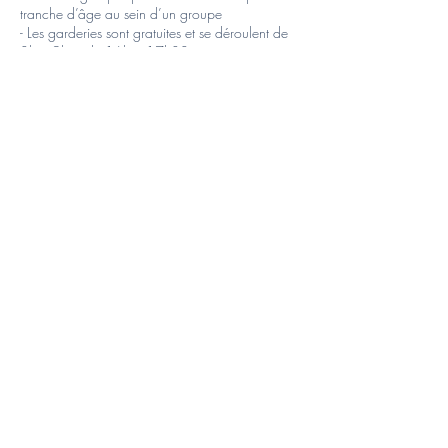
tranche d’âge au sein d’un groupe
- Les garderies sont gratuites et se déroulent de
8h à 9h et de 16h à 17h30.
- Les inscriptions sont effectives à la réception de
l’acompte de 20€, le solde peut être payé soit
sur le compte de l’asbl soit en liquide au plus
tard le premier jour du stage
- TSE ne rembourse l’inscription au stage que sur
présentation d’un certificat médical
- Team Sport Educ se réserve le droit d’annuler
un stage si le nombre de participants est
inférieur
à 5. Si cela devait se produire, nous nous
engageons à proposer aux parents une
inscription
dans un autre stage que nous proposons.
⚠ Le sporthal est ouvert de 9h à 16h, toutes les
garderies se feront à l’agora qui se trouve juste
en face du sporthal.