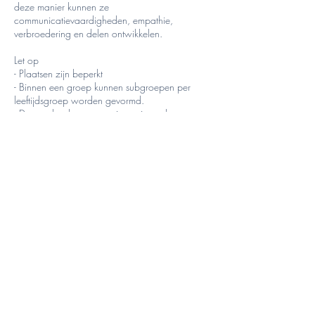
deze manier kunnen ze
communicatievaardigheden, empathie,
verbroedering en delen ontwikkelen.
Let op
- Plaatsen zijn beperkt
- Binnen een groep kunnen subgroepen per
leeftijdsgroep worden gevormd.
- De naschoolse opvang is gratis en duurt van
8.00 tot 9.00 uur en van 16.00 tot 17.30 uur,
behalve op VRIJDAG, wanneer de cursus eindigt
om 17.00 uur.
- Inschrijvingen worden effectief na ontvangst
van een aanbetaling van 20€, het saldo kan
betaald worden ofwel op de vzw-rekening of
contant uiterlijk op de eerste dag van de cursus.
- TSE vergoedt inschrijvingen alleen op vertoon
van een medisch certificaat.
Contactgegevens