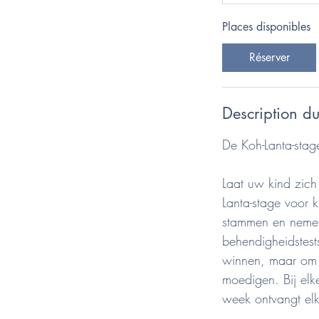
Places disponibles
Réserver
Description du
De Koh-Lanta-stag
Laat uw kind zich
Lanta-stage voor k
stammen en nemen
behendigheidstests
winnen, maar om 
moedigen. Bij elk
week ontvangt elk