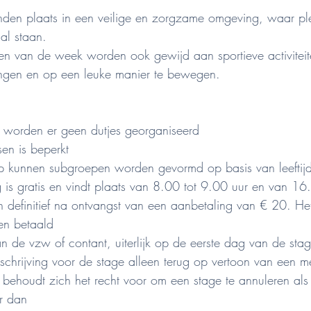
 vinden plaats in een veilige en zorgzame omgeving, waar pl
al staan.
 van de week worden ook gewijd aan sportieve activitei
engen en op een leuke manier te bewegen.
 worden er geen dutjes georganiseerd
sen is beperkt
ep kunnen subgroepen worden gevormd op basis van leeftij
 is gratis en vindt plaats van 8.00 tot 9.00 uur en van 16
ijn definitief na ontvangst van een aanbetaling van € 20. He
en betaald
n de vzw of contant, uiterlijk op de eerste dag van de sta
nschrijving voor de stage alleen terug op vertoon van een me
 behoudt zich het recht voor om een stage te annuleren als
r dan