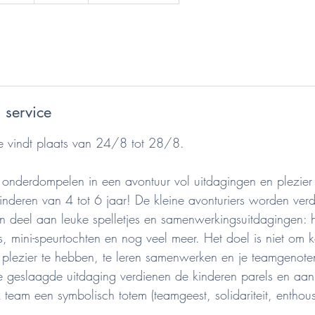
o
m
m
e
n
c
e
 service
l
e
e vindt plaats van 24/8 tot 28/8.
2
4
 onderdompelen in een avontuur vol uitdagingen en plezier
a
inderen van 4 tot 6 jaar! De kleine avonturiers worden verde
o
 deel aan leuke spelletjes en samenwerkingsuitdagingen: 
û
, mini-speurtochten en nog veel meer. Het doel is niet om k
t
plezier te hebben, te leren samenwerken en je teamgenote
e geslaagde uitdaging verdienen de kinderen parels en aan
 team een symbolisch totem (teamgeest, solidariteit, enthou