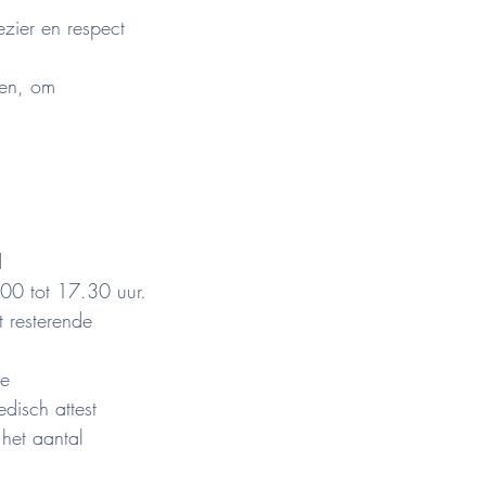
ezier en respect
ten, om
d
.00 tot 17.30 uur.
t resterende
ge
disch attest
 het aantal