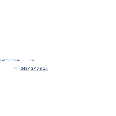
x et machines
>>>
0487 37 78 54