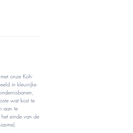
 met onze Koh-
eld in kleurrijke
hindernisbanen,
oste wat kost te
n aan te
 het einde van de
siasme).