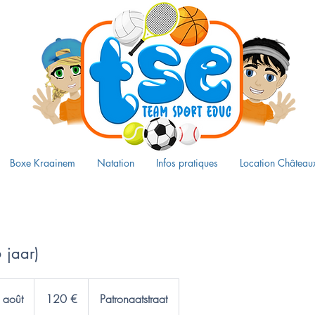
Boxe Kraainem
Natation
Infos pratiques
Location Château
 jaar)
120
euros
 août
C
120 €
Patronaatstraat