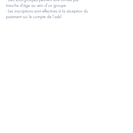
tranche d’âge au sein d’un groupe
- Les inscriptions sont effectives à la réception du
paiement sur le compte de l’asbl
- TSE ne rembourse l’inscription au stage que sur
présentation d’un certificat médical
- Horaires des garderies : de 8h00 à 9h00 et
de 16h30 à 17h30
Tarif garderie : 10 € le forfait pour 5 jours ou
2,50€ par tranche de 30 minutes.
Coordonnées
+32487377854
tseasbl@hotmail.com
©2025 by TSE ASBL