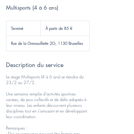
Multisports (4 à 6 ans)
À
partir
Terminé
T
À partir de 85 €
de
85
e
euros
r
Rue de la Grenouillette 2G, 1130 Bruxelles
m
i
n
é
Description du service
Le stage Multisports (4 à 6 ans) se tiendra du
23/2 au 27/2.
Une semaine remplie d’activités sportives
variées, de jeux collectifs et de défis adaptés à
leur niveau. Les enfants découvrent plusieurs
disciplines tout en s’amusant et en développant
leur coordination.
Remarques :
- Des sous-groupes peuvent être formés par