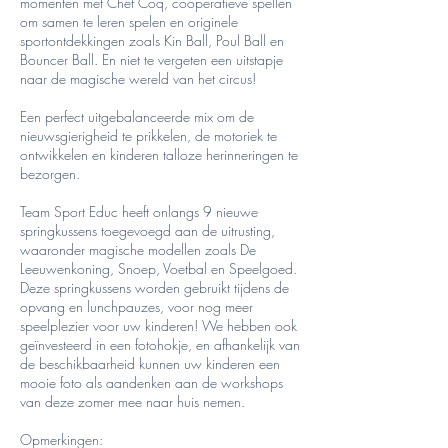
momenten met Chef Coq, coöperatieve spellen
om samen te leren spelen en originele
sportontdekkingen zoals Kin Ball, Poul Ball en
Bouncer Ball. En niet te vergeten een uitstapje
naar de magische wereld van het circus!
Een perfect uitgebalanceerde mix om de
nieuwsgierigheid te prikkelen, de motoriek te
ontwikkelen en kinderen talloze herinneringen te
bezorgen.
Team Sport Educ heeft onlangs 9 nieuwe
springkussens toegevoegd aan de uitrusting,
waaronder magische modellen zoals De
Leeuwenkoning, Snoep, Voetbal en Speelgoed.
Deze springkussens worden gebruikt tijdens de
opvang en lunchpauzes, voor nog meer
speelplezier voor uw kinderen! We hebben ook
geïnvesteerd in een fotohokje, en afhankelijk van
de beschikbaarheid kunnen uw kinderen een
mooie foto als aandenken aan de workshops
van deze zomer mee naar huis nemen.
Opmerkingen: