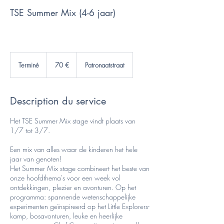
TSE Summer Mix (4-6 jaar)
70
euros
Terminé
T
70 €
Patronaatstraat
e
r
m
Description du service
i
n
é
Het TSE Summer Mix stage vindt plaats van
1/7 tot 3/7.
Een mix van alles waar de kinderen het hele
jaar van genoten!
Het Summer Mix stage combineert het beste van
onze hoofdthema's voor een week vol
ontdekkingen, plezier en avonturen. Op het
programma: spannende wetenschappelijke
experimenten geïnspireerd op het Little Explorers-
kamp, ​​bosavonturen, leuke en heerlijke