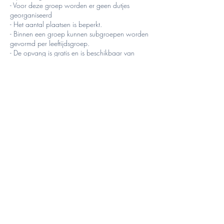
- Voor deze groep worden er geen dutjes
georganiseerd
- Het aantal plaatsen is beperkt.
- Binnen een groep kunnen subgroepen worden
gevormd per leeftijdsgroep.
- De opvang is gratis en is beschikbaar van
8.00 tot 9.00 uur en van 16.00 tot 17.30 uur.
- De inschrijving is geldig na ontvangst van de
aanbetaling van € 20. Het resterende bedrag
kan uiterlijk op de eerste cursusdag worden
betaald
op de rekening van de non-profitorganisatie of
contant.
- TSE betaalt het cursusgeld alleen terug op
vertoon van een medische verklaring.
- Team Sport Educ behoudt zich het recht voor
een cursus te annuleren als het aantal
deelnemers minder dan
vijf is. In dat geval bieden wij ouders de
mogelijkheid tot inschrijving
voor een andere cursus die wij aanbieden.
⚠ De Sporthal is geopend van 9.00 tot 16.00
uur. Alle kinderopvang vindt plaats in de Agora,