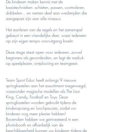
De kinderen maken kennis met de
basistechnieken: schieten, passen, controleren,
dribbelen... en nemen deel aan wedstrijden die
aangepast zijn aan alle niveaus.
Het aanleren van de regels en het samenspel
gebeurt in een vriendelijke sfeer, waar iedereen
op zijn eigen tempo vooruitgang boekt.
Deze stage staat open voor iedereen, zowel
beginners als gevorderden, en legt de nadruk
op speelplezier, ontplooiing en teamgeest.
Team Sport Educ heeft onlangs 9 nieuwe
springkastelen aan het assortiment toegevoegd,
waaronder magische modellen als The Lion
King, Candy, Football en Toys. Deze
springkastelen worden gebruikt tijdens de
kinderopvang en lunchpauzes, zodat uw
kinderen nog meer plezier hebben!
Bovendien hebben we geïnvesteerd in een
photobooth en afhankelijk van de
beschikbaarheid kunnen uw kinderen tijdens de