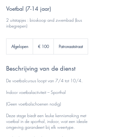
Voetbal (7-14 jaar)
2 uitstapjes : bioskoop and zwembad (bus
inbegrepen)
100
euro
Afgelopen
A
€ 100
Patronaatstraat
f
g
e
Beschrijving van de dienst
l
o
p
De voetbalcursus loopt van 7/4 tot 10/4.
e
n
Indoor voetbalactiviteit – Sporthal
(Geen voetbalschoenen nodig)
Deze stage biedt een leuke kennismaking met
voetbal in de sporthal, indoor, wat een ideale
omgeving garandeert bij elk weertype.