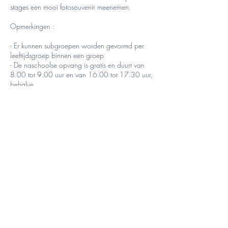
stages een mooi fotosouvenir meenemen.
Opmerkingen :
- Er kunnen subgroepen worden gevormd per
leeftijdsgroep binnen een groep
- De naschoolse opvang is gratis en duurt van
8.00 tot 9.00 uur en van 16.00 tot 17.30 uur,
behalve
op vrijdag. DE STAGES EINDIGT OM 17.00
UUR.
- Inschrijvingen worden effectief na ontvangst
van een aanbetaling van 20€, het saldo kan
betaald
worden ofwel op de vzw-rekening of contant
uiterlijk op de eerste dag van de cursus.
- TSE vergoedt alleen inschrijvingen op vertoon
van een medisch attest.
- Team Sport Educ behoudt zich het recht voor
om een cursus te annuleren als het aantal
deelnemers minder is dan 5. In dat geval
bieden wij de ouders de mogelijkheid om zich
in te