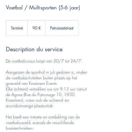
Voetbal / Multisporten (5-6 jaar)
90
euros
Terminé
T
90 €
Patronaatstraat
e
r
m
Description du service
i
n
é
De voetbalcursus loopt van 20/7 tot 24/7.
Aangezien de sporthal in juli gesloten is, vinden
de voetbalactiviteiten buiten plaats op het
grasveld van Kraainem Events.
Elke ochtend vertrekken we om 9.15 uur vanuit
de Agora (Rue du Patronage 10, 1950
Kraainem), waar ook de ochtend- en
avondontvangst plaatsvindt.
Het biedt een initiatie en ontdekking van de
voetbalwereld, evenals de verschillende
basistechnieken: