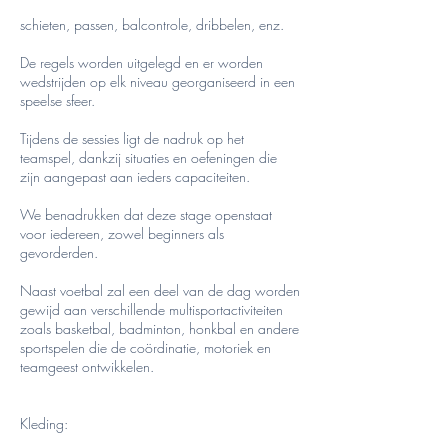
schieten, passen, balcontrole, dribbelen, enz.
De regels worden uitgelegd en er worden
wedstrijden op elk niveau georganiseerd in een
speelse sfeer.
Tijdens de sessies ligt de nadruk op het
teamspel, dankzij situaties en oefeningen die
zijn aangepast aan ieders capaciteiten.
We benadrukken dat deze stage openstaat
voor iedereen, zowel beginners als
gevorderden.
Naast voetbal zal een deel van de dag worden
gewijd aan verschillende multisportactiviteiten
zoals basketbal, badminton, honkbal en andere
sportspelen die de coördinatie, motoriek en
teamgeest ontwikkelen.
Kleding: