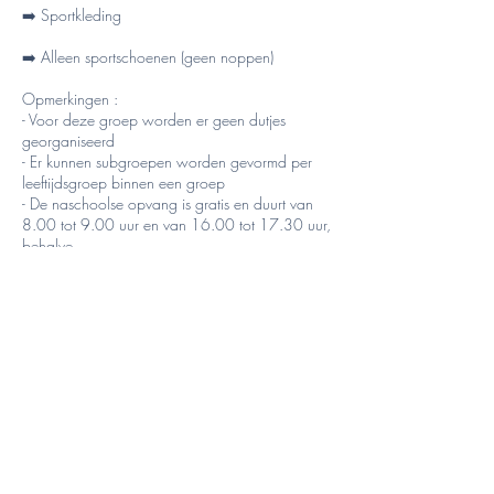
➡️ Sportkleding
➡️ Alleen sportschoenen (geen noppen)
Opmerkingen :
- Voor deze groep worden er geen dutjes
georganiseerd
- Er kunnen subgroepen worden gevormd per
leeftijdsgroep binnen een groep
- De naschoolse opvang is gratis en duurt van
8.00 tot 9.00 uur en van 16.00 tot 17.30 uur,
behalve
op vrijdag. DE STAGES EINDIGT OM 17.00
UUR.
- Inschrijvingen worden effectief na ontvangst
van een aanbetaling van 20€, het saldo kan
betaald
worden ofwel op de vzw-rekening of contant
uiterlijk op de eerste dag van de cursus.
- TSE vergoedt alleen inschrijvingen op vertoon
van een medisch attest.
- Team Sport Educ behoudt zich het recht voor
om een cursus te annuleren als het aantal