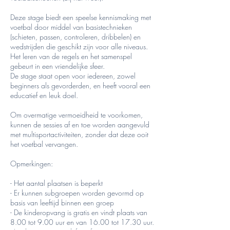
Deze stage biedt een speelse kennismaking met
voetbal door middel van basistechnieken
(schieten, passen, controleren, dribbelen) en
wedstrijden die geschikt zijn voor alle niveaus.
Het leren van de regels en het samenspel
gebeurt in een vriendelijke sfeer.
De stage staat open voor iedereen, zowel
beginners als gevorderden, en heeft vooral een
educatief en leuk doel.
Om overmatige vermoeidheid te voorkomen,
kunnen de sessies af en toe worden aangevuld
met multisportactiviteiten, zonder dat deze ooit
het voetbal vervangen.
Opmerkingen:
- Het aantal plaatsen is beperkt
- Er kunnen subgroepen worden gevormd op
basis van leeftijd binnen een groep
- De kinderopvang is gratis en vindt plaats van
8.00 tot 9.00 uur en van 16.00 tot 17.30 uur.