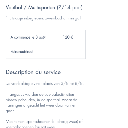
Voetbal / Multisporten (7/14 jaar)
1 uitstapje inbegrepen: zwembad of mini-golf
120
euros
A commencé le 3 août
A
120 €
c
o
Patronaatstraat
m
m
e
n
Description du service
c
é
De voetbalstage vindt plaats van 3/8 tot 8/8.
l
e
3
In augustus worden de voetbalactiviteiten
a
binnen gehouden, in de sporthal, zodat de
o
trainingen ongeacht het weer door kunnen
û
gaan.
t
Meenemen: sportschoenen (bij droog weer) of
voetbalschoenen (bij nat weer).